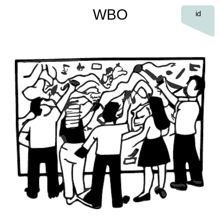
WBO
id