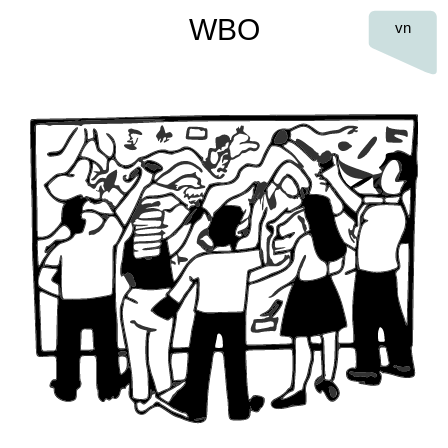
WBO
vn