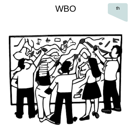
WBO
th