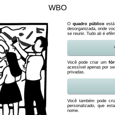
WBO
O
quadro público
está
desorganizada, onde vo
se reunir. Tudo ali é efê
Você pode criar um
fó
acessível apenas por seu
privadas.
Você também pode cr
personalizado, que est
nome.