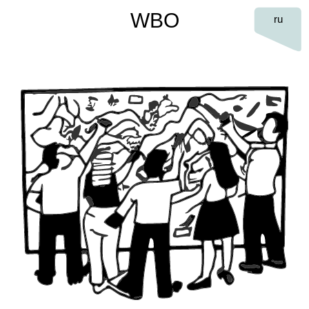
WBO
ru